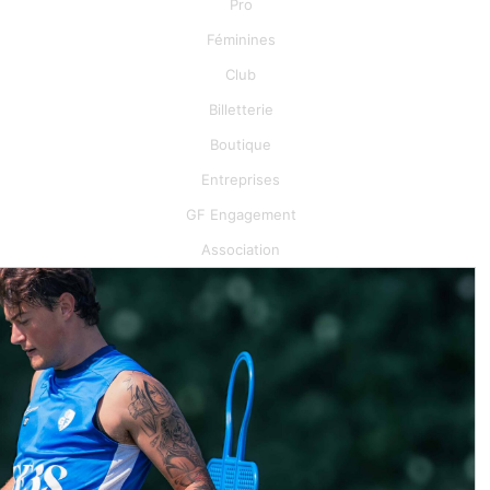
Pro
Féminines
Club
Billetterie
Boutique
Entreprises
GF Engagement
Association