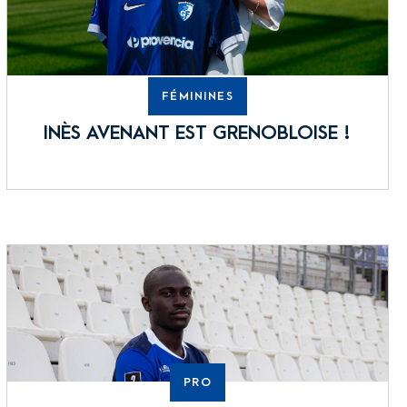
FÉMININES
INÈS AVENANT EST GRENOBLOISE !
PRO