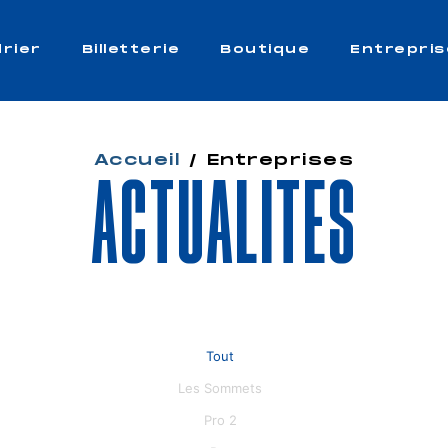
rier
Billetterie
Boutique
Entrepris
Accueil
/
Entreprises
Actualités
Tout
Les Sommets
Pro 2