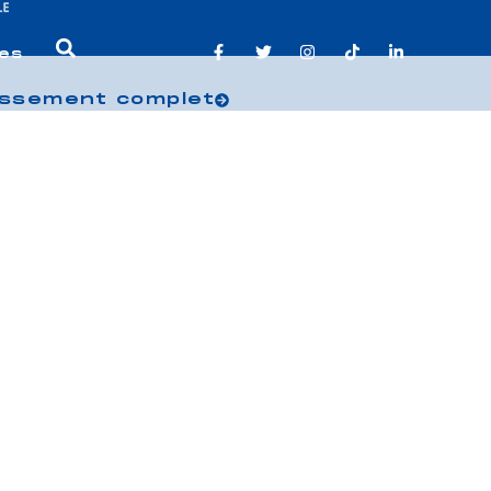
es
assement complet