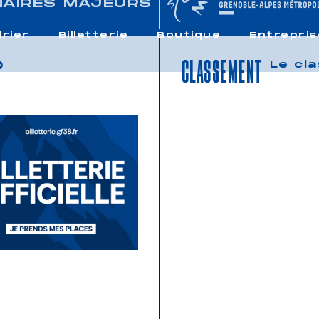
NAIRES MAJEURS
rier
Billetterie
Boutique
Entrepris
CLASSEMENT
Le cl