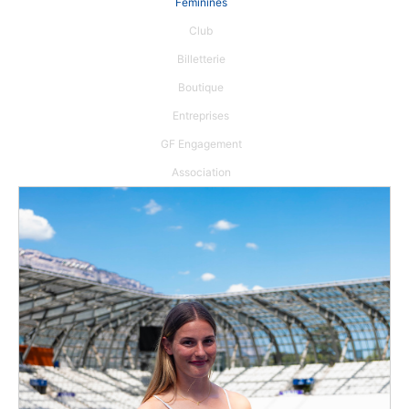
Féminines
Club
Billetterie
Boutique
Entreprises
GF Engagement
Association