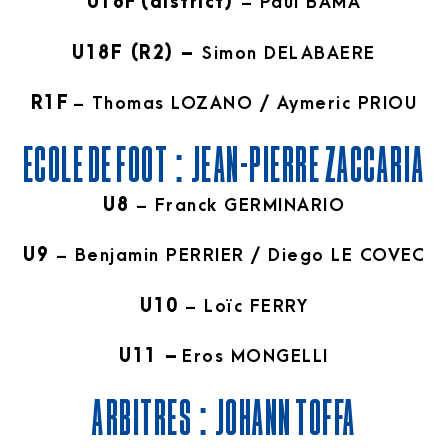
U18F
(district)
– Paul BAMA
U18F (R2) –
Simon DELABAERE
R1F
– Thomas LOZANO / Aymeric PRIOU
ECOLE DE FOOT : JEAN-PIERRE ZACCARIA
U8
– Franck GERMINARIO
U9
– Benjamin PERRIER / Diego LE COVEC
U10
– Loïc FERRY
U11 –
Eros MONGELLI
ARBITRES : JOHANN TOFFA