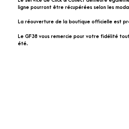
Le service de Click & Collect demeure égalem
ligne pourront être récupérées selon les mod
La réouverture de la boutique officielle est pr
Le GF38 vous remercie pour votre fidélité tout
été.