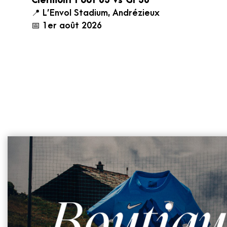
Clermont Foot 63 vs GF38
📍 L’Envol Stadium, Andrézieux
📅 1er août 2026