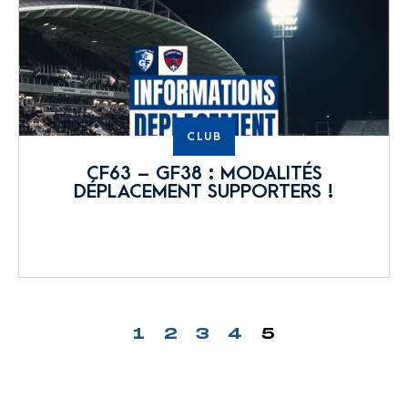
CLUB
CF63 – GF38 : MODALITÉS
DÉPLACEMENT SUPPORTERS !
1
2
3
4
5