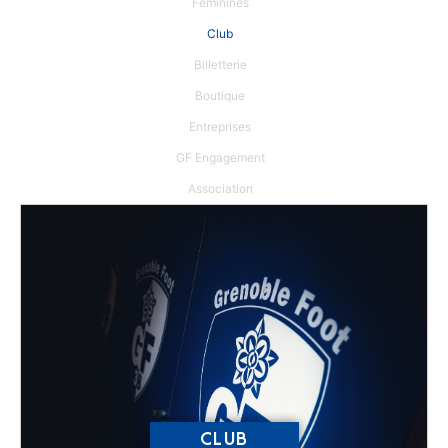
Féminines
Club
Billetterie
Boutique
Entreprises
GF Engagement
Association
CLUB