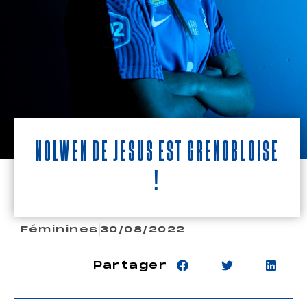
Nolwen De Jesus est Grenobloise
!
Féminines
30/08/2022
Partager