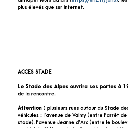
anticiper leurs achats (
https://urlz.fr/j0H3)
, le
plus élevés que sur internet.
ACCES STADE
Le Stade des Alpes ouvrira ses portes à 1
de la rencontre.
Attention :
plusieurs rues autour du Stade des
véhicules : l’avenue de Valmy (entre l’arrêt d
stade), l’avenue Jeanne d’Arc (entre le boule