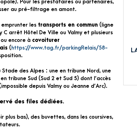
opole). Pour les prestataires ou partenaires,
asser au pré-filtrage en amont.
à emprunter les
transports en commun
(ligne
C arrêt Hôtel De Ville ou Valmy et plusieurs
 ou encore à
covoiturer
ais
(
https://www.tag.fr/parkingRelais/58-
L
position.
 Stade des Alpes : une en tribune Nord, une
 en tribune Sud (Sud 2 et Sud 5) dont l’accès
 (impossible depuis Valmy ou Jeanne d’Arc).
servé des files dédiées
.
ir plus bas), des buvettes, dans les coursives,
ctateurs.