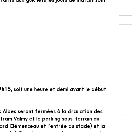
s tarifs aux guichets les jours de matchs sont
9h15
, soit une heure et demi avant le début
 Alpes seront fermées à la circulation des
e tram Valmy et le parking sous-terrain du
vard Clémenceau et l’entrée du stade) et la