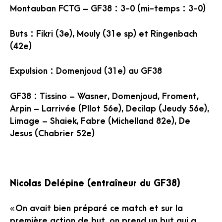
Montauban FCTG – GF38 : 3-0 (mi-temps : 3-0)
Buts : Fikri (3e), Mouly (31e sp) et Ringenbach
(42e)
Expulsion : Domenjoud (31e) au GF38
GF38 : Tissino – Wasner, Domenjoud, Froment,
Arpin – Larrivée (PIlot 56e), Decilap (Jeudy 56e),
Limage – Shaiek, Fabre (Michelland 82e), De
Jesus (Chabrier 52e)
Nicolas Delépine (entraîneur du GF38)
« On avait bien préparé ce match et sur la
première action de but, on prend un but qui a