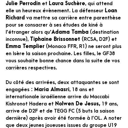
Julie Perrodin
et
Laura Suchère
, qui attend
elle un heureux évènement. La défenseur
Loan
Richard
va mettre sa carrière entre parenthèse
pour se consacrer à ses études de kiné à
l’étranger alors qu’
Adama Tamba
(destination
inconnue),
Tiphaine Brissonnet
(RCSA, D2F) et
Emma Templier
(Monaco FFR, R1) ne seront plus
en Isère la saison prochaine. Les filles, le GF38
vous souhaite bonne chance dans la suite de vos
carrières respectives.
Du côté des arrivées, deux attaquantes se sont
engagées :
Maria Almasri
, 18 ans et
internationale israélienne arrive du Maccabi
Kishronot Hadera et
Nolwen De Jesus,
19 ans,
arrive de D2F et de TEGG FC (5 buts la saison
dernière) après avoir été formée à l’OL. A noter
que deux jeunes joueuses issues du groupe U19