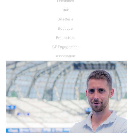
Féminines
Club
Billetterie
Boutique
Entreprises
GF Engagement
Association