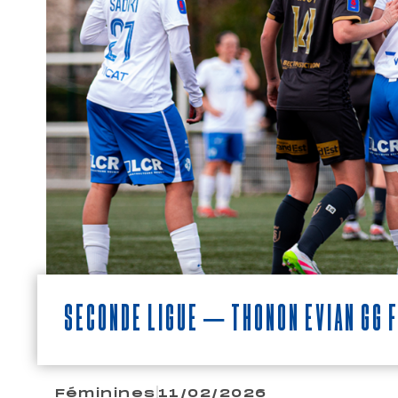
Seconde Ligue – Thonon Évian GG F
Féminines
11/02/2026