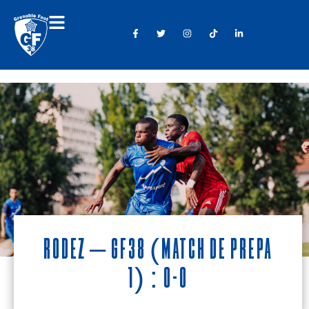
Rodez – GF38 (match de prépa
1) : 0-0