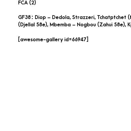
FCA (2)
GF38 : Diop – Dedola, Strazzeri, Tchatptchet
(Djellal 58e), Mbemba – Nogbou (Zahui 58e), K
[awesome-gallery id=66947]