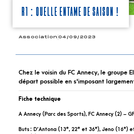
R1 : Quelle entame de saison !
Association
04/09/2023
Chez le voisin du FC Annecy, le groupe El
départ possible en s'imposant largement
Fiche technique
A Annecy (Parc des Sports), FC Annecy (2) – GF
e
e
e
e
Buts : D’Antona (13
, 22
et 36
), Jeno (16
) e