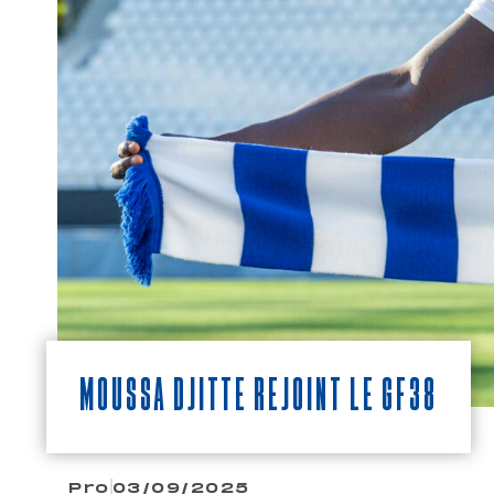
Moussa Djitté rejoint le GF38
Pro
03/09/2025