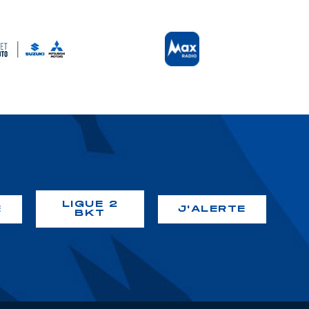
LIGUE 2
É
J'ALERTE
BKT