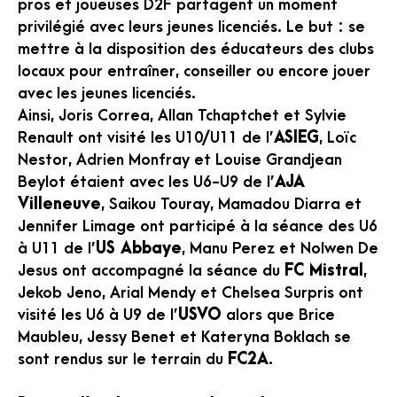
pros et joueuses D2F partagent un moment
privilégié avec leurs jeunes licenciés. Le but : se
mettre à la disposition des éducateurs des clubs
locaux pour entraîner, conseiller ou encore jouer
avec les jeunes licenciés.
Ainsi, Joris Correa, Allan Tchaptchet et Sylvie
Renault ont visité les U10/U11 de l’
ASIEG
, Loïc
Nestor, Adrien Monfray et Louise Grandjean
Beylot étaient avec les U6-U9 de l’
AJA
Villeneuve
, Saikou Touray, Mamadou Diarra et
Jennifer Limage ont participé à la séance des U6
à U11 de l’
US Abbaye
, Manu Perez et Nolwen De
Jesus ont accompagné la séance du
FC Mistral
,
Jekob Jeno, Arial Mendy et Chelsea Surpris ont
visité les U6 à U9 de l’
USVO
alors que Brice
Maubleu, Jessy Benet et Kateryna Boklach se
sont rendus sur le terrain du
FC2A
.