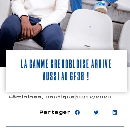
La gamme Grenobloise arrive
aussi au GF38 !
Féminines
,
Boutique
13/12/2023
Partager