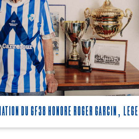
iation du GF38 honore Roger Garcin, lége