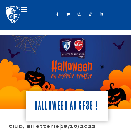
Halloween au GF38 !
Club
,
Billetterie
19/10/2022