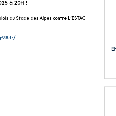
025 à 20H !
blois au Stade des Alpes contre L’ESTAC
gf38.fr/
E