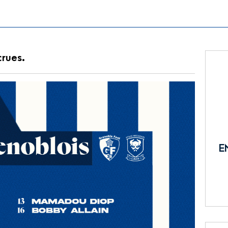
crues.
E