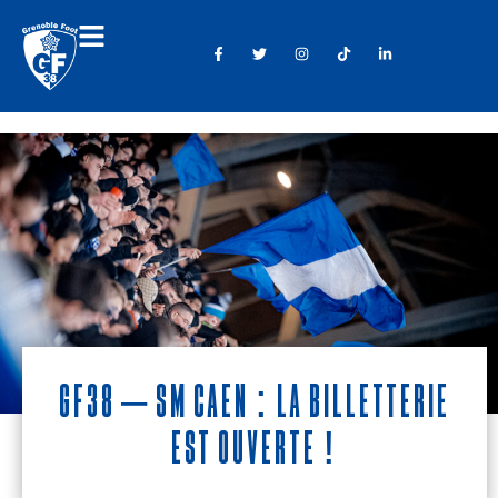
GF38 – SM Caen : la billetterie
est ouverte !