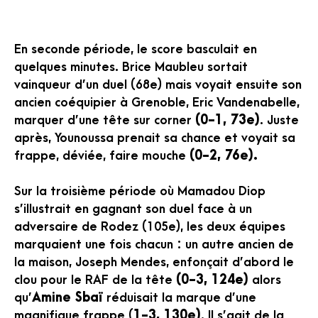
En seconde période, le score basculait en
quelques minutes. Brice Maubleu sortait
vainqueur d’un duel (68e) mais voyait ensuite son
ancien coéquipier à Grenoble, Eric Vandenabelle,
marquer d’une tête sur corner
(0-1, 73e)
. Juste
après, Younoussa prenait sa chance et voyait sa
frappe, déviée, faire mouche
(0-2, 76e).
Sur la troisième période où Mamadou Diop
s’illustrait en gagnant son duel face à un
adversaire de Rodez (105e), les deux équipes
marquaient une fois chacun : un autre ancien de
la maison, Joseph Mendes, enfonçait d’abord le
clou pour le RAF de la tête
(0-3, 124e)
alors
qu’
Amine Sbaï
réduisait la marque d’une
magnifique frappe (
1-3, 130e)
. Il s’agit de la