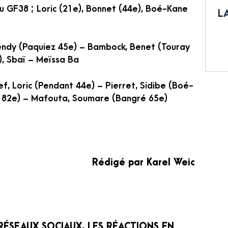
u GF38 ; Loric (21e), Bonnet (44e), Boé-Kane
L
endy (Paquiez 45e) – Bambock, Benet (Touray
), Sbaï – Meïssa Ba
f, Loric (Pendant 44e) – Pierret, Sidibe (Boé-
e 82e) – Mafouta, Soumare (Bangré 65e)
Rédigé par Karel Weic
RÉSEAUX SOCIAUX, LES RÉACTIONS EN