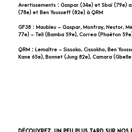
Avertissements : Gaspar (34e) et Sbaï (79e) a
(78e) et Ben Yousseff (82e) à QRM
GF38 : Maubleu – Gaspar, Monfray, Nestor, M
77e) – Tell (Bamba 59e), Correa (Phaëton 59e
QRM : Lemaître – Sissoko, Cissokho, Ben Yousse
Kane 65e), Bonnet (Jung 82e), Camara (Gbell
DÉCOUVREZ, UN PEU PLUS TARD SUR NOS 