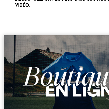
VIDÉO
.