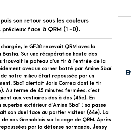
uis son retour sous les couleurs
ts précieux face à QRM (1-0).
 chargée, le GF38 recevait QRM avec la
à Bastia. Sur une récupération haute des
 trouvait le poteau d’un tir à l’entrée de la
pidement avec un corner botté par Amine Sbaï
E
de notre milieu était repoussée par un
nt, Sbaï alertait Joris Correa dont le tir
e). Au terme de 45 minutes fermées, c’est
ient aux vestiaires dos à dos (45e). En
un superbe extérieur d’Amine Sbaï : sa passe
t son duel face au portier visiteur (64e). La
s de nos Grenoblois sur la cage de QRM. Après
s repoussées par la défense normande,
Jessy