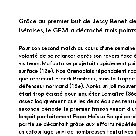
Grâce au premier but de Jessy Benet dep
iséroises, le GF38 a décroché trois poin
Pour son second match au cours d’une semaine
volonté de se relancer après son revers face 
visiteurs, Mafouta se projetait rapidement puis
surface (13e). Nos Grenoblois répondaient ra
que reprenait Franck Bambock, mais la frappe 
défenseur normand (15e). Après un joli mouveme
était trop écrasé pour inquiéter Lemaître (36
assez logiquement que les deux équipes rentra
seconde période, le premier frisson venait d’
lançait parfaitement Pape Meïssa Ba qui perdai
partie se décantait grâce aux efforts répété
un cafouillage suivi de nombreuses tentative