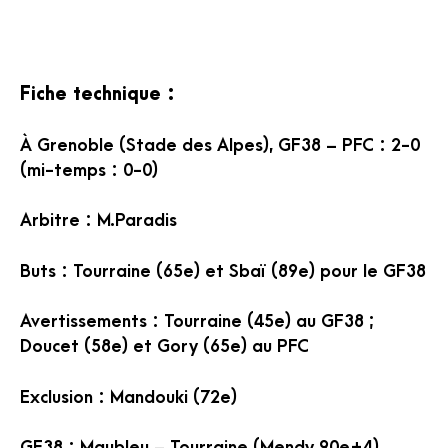
Fiche technique :
À Grenoble (Stade des Alpes), GF38 – PFC : 2-0
(mi-temps : 0-0)
Arbitre : M.Paradis
Buts : Tourraine (65e) et Sbaï (89e) pour le GF38
Avertissements : Tourraine (45e) au GF38 ;
Doucet (58e) et Gory (65e) au PFC
Exclusion : Mandouki (72e)
GF38 : Maubleu – Tourraine (Mendy 90e+4),