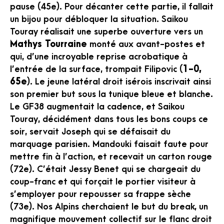
pause (45e). Pour décanter cette partie, il fallait
un bijou pour débloquer la situation. Saikou
Touray réalisait une superbe ouverture vers un
Mathys Tourraine
monté aux avant-postes et
qui, d’une incroyable reprise acrobatique à
l’entrée de la surface, trompait Filipovic (
1-0,
65e
). Le jeune latéral droit isérois inscrivait ainsi
son premier but sous la tunique bleue et blanche.
Le GF38 augmentait la cadence, et Saikou
Touray, décidément dans tous les bons coups ce
soir, servait Joseph qui se défaisait du
marquage parisien. Mandouki faisait faute pour
mettre fin à l’action, et recevait un carton rouge
(72e). C’était Jessy Benet qui se chargeait du
coup-franc et qui forçait le portier visiteur à
s’employer pour repousser sa frappe sèche
(73e). Nos Alpins cherchaient le but du break, un
magnifique mouvement collectif sur le flanc droit