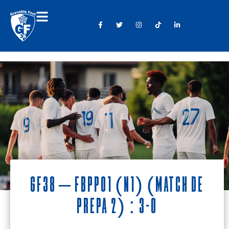
GF38 – FBPP01 (N1) (match de
prépa 2) : 3-0