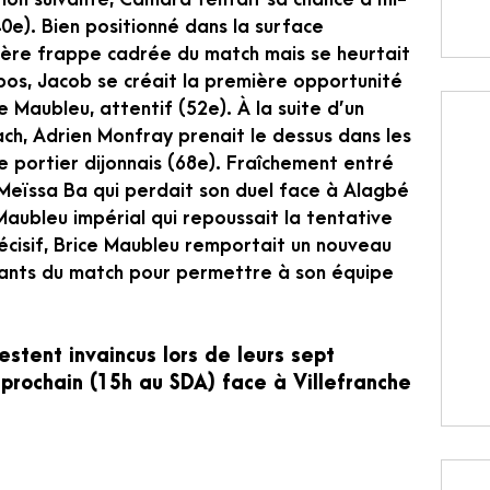
40e). Bien positionné dans la surface
mière frappe cadrée du match mais se heurtait
pos, Jacob se créait la première opportunité
e Maubleu, attentif (52e). À la suite d’un
ch, Adrien Monfray prenait le dessus dans les
e portier dijonnais (68e). Fraîchement entré
Meïssa Ba qui perdait son duel face à Alagbé
 Maubleu impérial qui repoussait la tentative
écisif, Brice Maubleu remportait un nouveau
stants du match pour permettre à son équipe
estent invaincus lors de leurs sept
prochain (15h au SDA) face à Villefranche