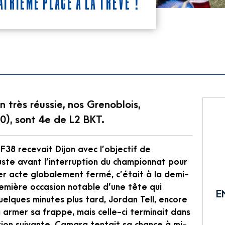
trième place à la trêve !
 très réussie, nos Grenoblois,
-0), sont 4e de L2 BKT.
F38 recevait Dijon avec l’objectif de
uste avant l’interruption du championnat pour
r acte globalement fermé, c’était à la demi-
remière occasion notable d’une tête qui
E
elques minutes plus tard, Jordan Tell, encore
 à armer sa frappe, mais celle-ci terminait dans
ction suivante, Camara tentait sa chance à mi-