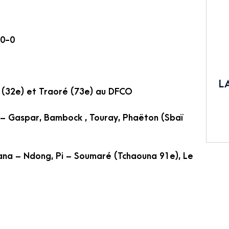
 0-0
L
 (32e) et Traoré (73e) au DFCO
 – Gaspar, Bambock , Touray, Phaëton (Sbaï
fana – Ndong, Pi – Soumaré (Tchaouna 91e), Le