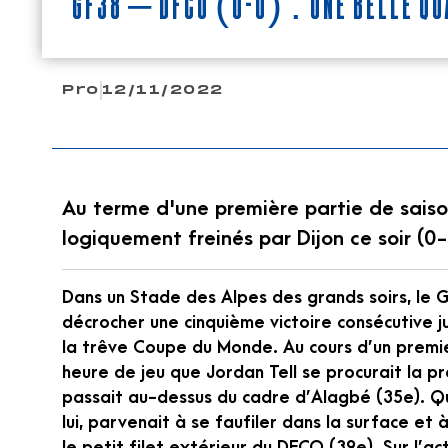
GF38 – DFCO (0-0) : Une belle qua
Pro
12/11/2022
Au terme d'une première partie de saison
logiquement freinés par Dijon ce soir (0
Dans un Stade des Alpes des grands soirs, le G
décrocher une cinquième victoire consécutive j
la trêve Coupe du Monde. Au cours d’un premie
heure de jeu que Jordan Tell se procurait la p
passait au-dessus du cadre d’Alagbé (35e). Qu
lui, parvenait à se faufiler dans la surface et
le petit filet extérieur du DFCO (39e). Sur l’a