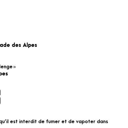
tade des Alpes
lenge »
pes
S
 qu’il est interdit de fumer et de vapoter dans