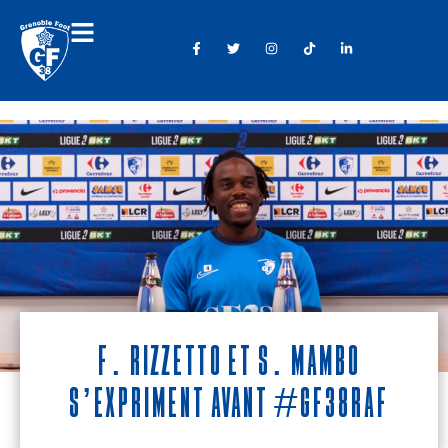
F. Rizzetto et S. MAMBO
s’expriment avant #GF38RAF