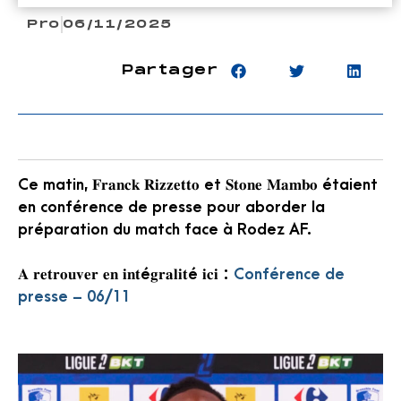
Pro
06/11/2025
Partager
Ce matin, 𝐅𝐫𝐚𝐧𝐜𝐤 𝐑𝐢𝐳𝐳𝐞𝐭𝐭𝐨 et 𝐒𝐭𝐨𝐧𝐞 𝐌𝐚𝐦𝐛𝐨 étaient
en conférence de presse pour aborder la
préparation du match face à Rodez AF.
𝐀 𝐫𝐞𝐭𝐫𝐨𝐮𝐯𝐞𝐫 𝐞𝐧 𝐢𝐧𝐭é𝐠𝐫𝐚𝐥𝐢𝐭é 𝐢𝐜𝐢 :
Conférence de
presse – 06/11