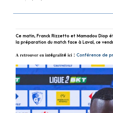
Ce matin, Franck Rizzetto et Mamadou Diop é
la préparation du match face à Laval, ce vend
𝐀 𝐫𝐞𝐭𝐫𝐨𝐮𝐯𝐞𝐫 𝐞𝐧 𝐢𝐧𝐭é𝐠𝐫𝐚𝐥𝐢𝐭é 𝐢𝐜𝐢 :
Conférence de p