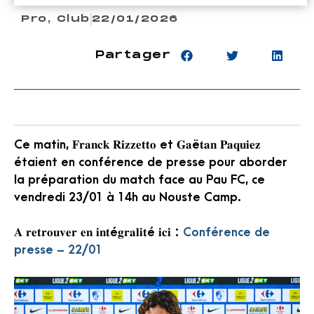
Pro
,
Club
22/01/2026
Partager
Ce matin, 𝐅𝐫𝐚𝐧𝐜𝐤 𝐑𝐢𝐳𝐳𝐞𝐭𝐭𝐨 et 𝐆𝐚ë𝐭𝐚𝐧 𝐏𝐚𝐪𝐮𝐢𝐞𝐳
étaient en conférence de presse pour aborder
la préparation du match face au Pau FC, ce
vendredi 23/01 à 14h au Nouste Camp.
𝐀 𝐫𝐞𝐭𝐫𝐨𝐮𝐯𝐞𝐫 𝐞𝐧 𝐢𝐧𝐭é𝐠𝐫𝐚𝐥𝐢𝐭é 𝐢𝐜𝐢 :
Conférence de
presse – 22/01