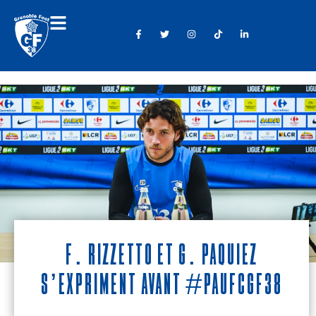
F. Rizzetto et G. Paquiez
s’expriment avant #PAUFCGF38