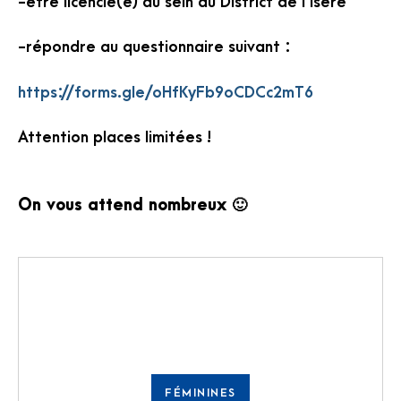
-être licencié(e) au sein du District de l’Isère
-répondre au questionnaire suivant :
https://forms.gle/oHfKyFb9oCDCc2mT6
Attention places limitées !
On vous attend nombreux 🙂
FÉMININES