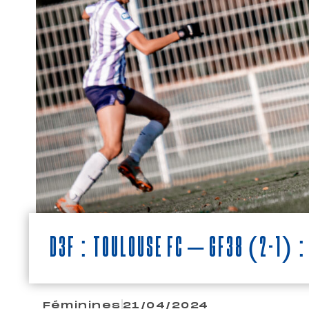
D3F : Toulouse FC – GF38 (2-1) 
Féminines
21/04/2024