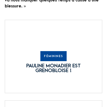
va nous manquer quelques temps à cause d’une
blessure. »
FÉMININES
PAULINE MONADIER EST
GRENOBLOISE !