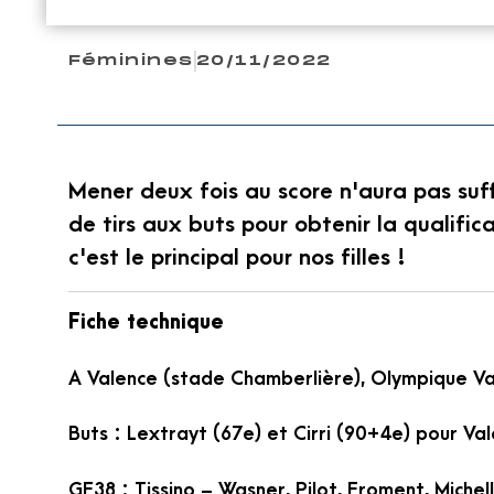
Féminines
20/11/2022
Mener deux fois au score n'aura pas suff
de tirs aux buts pour obtenir la qualific
c'est le principal pour nos filles !
Fiche technique
A Valence (stade Chamberlière), Olympique Va
Buts : Lextrayt (67e) et Cirri (90+4e) pour Va
GF38 : Tissino – Wasner, Pilot, Froment, Mich