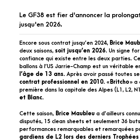
Le GF38 est fier d'annoncer la prolonga
jusqu'en 2026.
Encore sous contrat jusqu’en 2024,
Brice Maub
deux saisons,
soit jusqu’en 2026
. Un signe fo
confiance qui existe entre les deux parties. C
ballons à l’US Jarrie-Champ est un véritable en
l’âge de 13 ans
. Après avoir passé toutes se
contrat professionnel en 2010
.
« Britcho »
a 
première dans la capitale des Alpes (L1, L2, N
et Blanc
.
Cette saison,
Brice Maubleu
a d’ailleurs conn
disputés, 15 clean sheets et seulement 36 but
performances remarquables et remarquées pu
gardiens de L2 lors des derniers Trophées