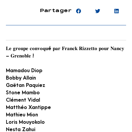
Partager
𝐋𝐞 𝐠𝐫𝐨𝐮𝐩𝐞 𝐜𝐨𝐧𝐯𝐨𝐪𝐮é 𝐩𝐚𝐫 𝐅𝐫𝐚𝐧𝐜𝐤 𝐑𝐢𝐳𝐳𝐞𝐭𝐭𝐨 𝐩𝐨𝐮𝐫 𝐍𝐚𝐧𝐜𝐲
– 𝐆𝐫𝐞𝐧𝐨𝐛𝐥𝐞 !
Mamadou Diop
Bobby Allain
Gaëtan Paquiez
Stone Mambo
Clément Vidal
Matthéo Xantippe
Mathieu Mion
Loris Mouyokolo
Nesta Zahui